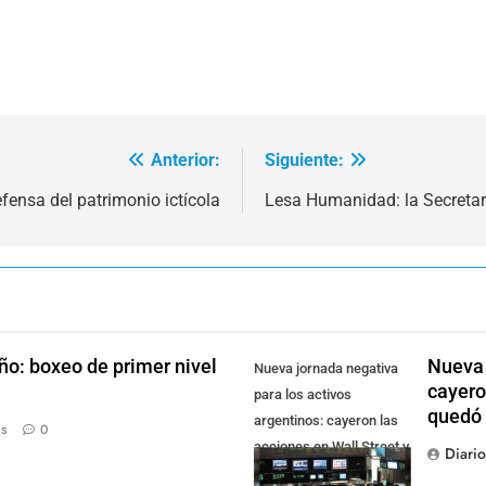
Anterior:
Siguiente:
fensa del patrimonio ictícola
Lesa Humanidad: la Secretaría
ño: boxeo de primer nivel
Nueva 
Nueva jornada negativa
cayero
para los activos
quedó 
argentinos: cayeron las
ás
0
acciones en Wall Street y
Diari
el riesgo país quedó al