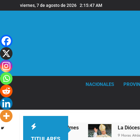
Saltar
viernes, 7 de agosto de 2026
2:15:48 AM
al
contenido
NACIONALES
PROVIN
nivel en la sede de Quilmes
La Diócesis de Qu
9 Horas Atrás
TITULARES