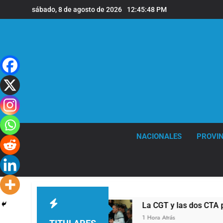
Saltar
sábado, 8 de agosto de 2026
12:45:49 PM
al
contenido
NACIONALES
PROVIN
 abuso sexual
La CGT y las dos CTA profundi
1 Hora Atrás