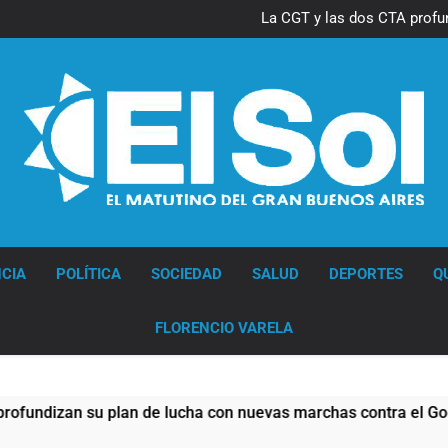
Thiago Medina 
La CGT y las dos CTA profu
Thiago Medina 
La CGT y las dos CTA profu
Diario EL SOL
CIA
POLÍTICA
SOCIEDAD
SALUD
DEPORTES
Q
FLORENCIO VARELA
zan su plan de lucha con nuevas marchas contra el Gobierno