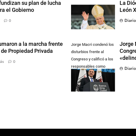
fundizan su plan de lucha
La Dió
ra el Gobierno
León X
Diari
0
sumaron a la marcha frente
Jorge 
Jorge Macri condenó los
y de Propiedad Privada
Congre
disturbios frente al
«delin
Congreso y calificó a los
ás
0
responsables como
Diari
"delincuentes
anarquistas"