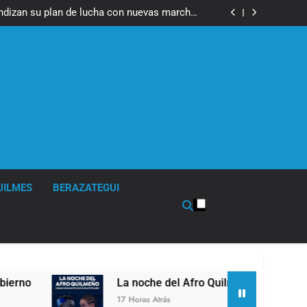
fue imputado formalmente por abuso sexual
ndizan su plan de lucha con nuevas marchas
contra el Gobierno
fue imputado formalmente por abuso sexual
ndizan su plan de lucha con nuevas marchas
contra el Gobierno
UILMES
BERAZATEGUI
La noche del Afro Quilmeño: boxeo de primer n
17 Horas Atrás