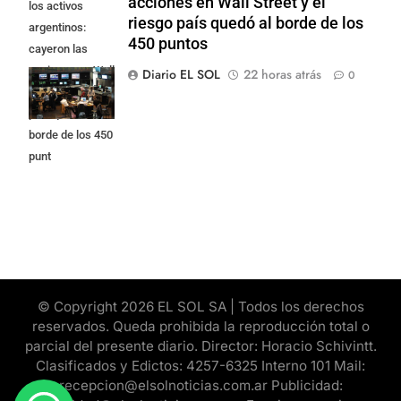
acciones en Wall Street y el
los activos
riesgo país quedó al borde de los
argentinos:
450 puntos
cayeron las
acciones en Wall
Diario EL SOL
22 horas atrás
0
Street y el riesgo
país quedó al
borde de los 450
punt
© Copyright 2026 EL SOL SA | Todos los derechos
reservados. Queda prohibida la reproducción total o
parcial del presente diario. Director: Horacio Schivintt.
Clasificados y Edictos: 4257-6325 Interno 101 Mail:
recepcion@elsolnoticias.com.ar Publicidad: