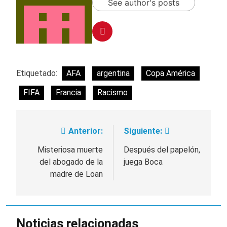
See author's posts
Etiquetado:
AFA
argentina
Copa América
FIFA
Francia
Racismo
Anterior:
Siguiente:
Navegación
de
Misteriosa muerte
Después del papelón,
del abogado de la
juega Boca
entradas
madre de Loan
Noticias relacionadas