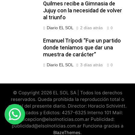
Quilmes recibe a Gimnasia de
Jujuy con la necesidad de volver
al triunfo
Diario EL SOL
2 días atrás
0
Emanuel Trípodi “Fue un partido
donde teníamos que dar una
muestra de carácter”
Diario EL SOL
3 días atrás
0
© Copyright 2026 EL SOL SA | Todos los derechos
reservados. Queda prohibida la reproducción total o
parcial del presente diario. Director: Horacio Schivintt.
Clasificados y Edictos: 4257-6325 Interno 101 Mail:
recepcion@elsolnoticias.com.ar Publicidad:
publicidad@elsolnoticias.com.ar Funciona gracias a
.
BlazeThemes