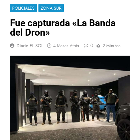
POLICIALES
ZONA SUR
Fue capturada «La Banda
del Dron»
0
Diario EL SOL
4 Meses Atrás
2 Minutos