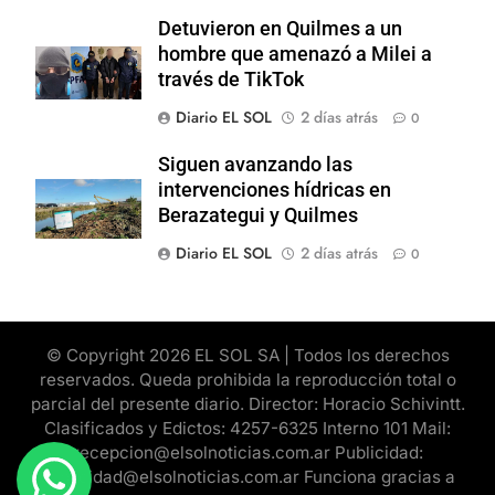
Detuvieron en Quilmes a un
hombre que amenazó a Milei a
través de TikTok
Diario EL SOL
2 días atrás
0
Siguen avanzando las
intervenciones hídricas en
Berazategui y Quilmes
Diario EL SOL
2 días atrás
0
© Copyright 2026 EL SOL SA | Todos los derechos
reservados. Queda prohibida la reproducción total o
parcial del presente diario. Director: Horacio Schivintt.
Clasificados y Edictos: 4257-6325 Interno 101 Mail:
recepcion@elsolnoticias.com.ar Publicidad:
publicidad@elsolnoticias.com.ar Funciona gracias a