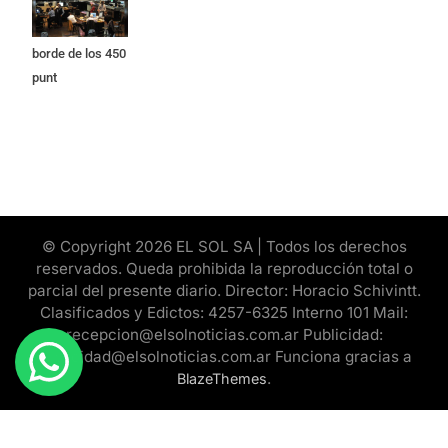
Street y el riesgo
país quedó al
borde de los 450
punt
© Copyright 2026 EL SOL SA | Todos los derechos
reservados. Queda prohibida la reproducción total o
parcial del presente diario. Director: Horacio Schivintt.
Clasificados y Edictos: 4257-6325 Interno 101 Mail:
recepcion@elsolnoticias.com.ar Publicidad:
publicidad@elsolnoticias.com.ar Funciona gracias a
.
BlazeThemes