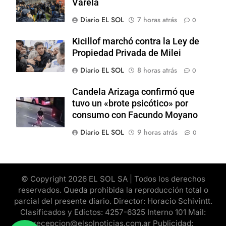
Varela
Diario EL SOL
7 horas atrás
0
Kicillof marchó contra la Ley de
Propiedad Privada de Milei
Diario EL SOL
8 horas atrás
0
Candela Arizaga confirmó que
tuvo un «brote psicótico» por
consumo con Facundo Moyano
Diario EL SOL
9 horas atrás
0
© Copyright 2026 EL SOL SA | Todos los derechos
reservados. Queda prohibida la reproducción total o
parcial del presente diario. Director: Horacio Schivintt.
Clasificados y Edictos: 4257-6325 Interno 101 Mail:
recepcion@elsolnoticias.com.ar Publicidad: