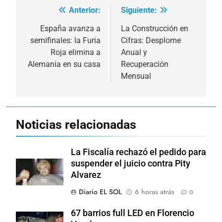
Anterior:
Siguiente:
Navegación
de
España avanza a
La Construcción en
semifinales: la Furia
Cifras: Desplome
entradas
Roja elimina a
Anual y
Alemania en su casa
Recuperación
Mensual
Noticias relacionadas
La Fiscalía rechazó el pedido para
suspender el juicio contra Pity
Alvarez
Diario EL SOL
6 horas atrás
0
67 barrios full LED en Florencio