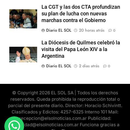
La CGT y las dos CTA profundizan
su plan de lucha con nuevas
marchas contra el Gobierno
Diario EL SOL
20 horas atrás
0
La Diócesis de Quilmes celebró la
visita del Papa León XIV a la
Argentina
Diario EL SOL
2 días atrás
0
© Copyright 2026 EL SOL SA | Todos los derechos
reservados. Queda prohibida la reproducción total o
parcial del presente diario. Director: Horacio Schivintt.
Clasificados y Edictos: 4257-6325 Interno 101 Mail:
recepcion@elsolnoticias.com.ar Publicidad:
publicidad@elsolnoticias.com.ar Funciona gracias a