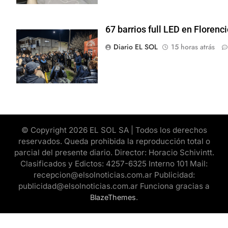
67 barrios full LED en Florenc
Diario EL SOL
15 horas atrás
© Copyright 2026 EL SOL SA | Todos los derechos
reservados. Queda prohibida la reproducción total o
parcial del presente diario. Director: Horacio Schivintt.
Clasificados y Edictos: 4257-6325 Interno 101 Mail:
recepcion@elsolnoticias.com.ar Publicidad:
publicidad@elsolnoticias.com.ar Funciona gracias a
.
BlazeThemes