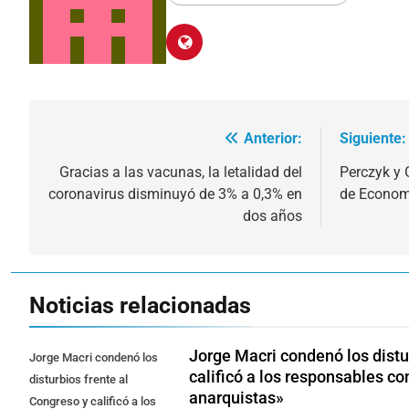
Anterior:
Siguiente:
Navegación
de
Gracias a las vacunas, la letalidad del
Perczyk y 
coronavirus disminuyó de 3% a 0,3% en
de Econom
entradas
dos años
Noticias relacionadas
Jorge Macri condenó los distu
Jorge Macri condenó los
calificó a los responsables c
disturbios frente al
anarquistas»
Congreso y calificó a los