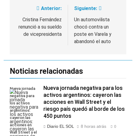
Anterior:
Siguiente:
Navegación
de
Cristina Fernández
Un automovilista
renunció a su sueldo
chocó contra un
entradas
de vicepresidenta
poste en Varela y
abandonó el auto
Noticias relacionadas
Nueva jornada negativa para los
Nueva jornada
activos argentinos: cayeron las
negativa para
acciones en Wall Street y el
los activos
riesgo país quedó al borde de los
argentinos:
450 puntos
cayeron las
acciones en
Diario EL SOL
8 horas atrás
0
Wall Street y el