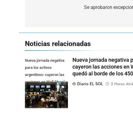
de
Se aprobaron excepcio
entradas
Noticias relacionadas
Nueva jornada negativa pa
Nueva jornada negativa
cayeron las acciones en Wa
para los activos
quedó al borde de los 45
argentinos: cayeron las
acciones en Wall Street y
Diario EL SOL
2 Horas Atr
el riesgo país quedó al
borde de los 450 punt