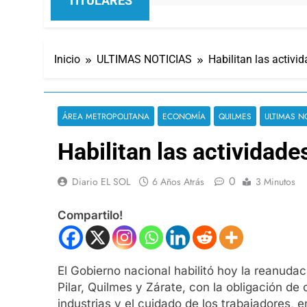
TITULARES
Inicio
ULTIMAS NOTICIAS
Habilitan las activi
ÁREA METROPOLITANA
ECONOMÍA
QUILMES
ULTIMAS N
Habilitan las actividade
0
Diario EL SOL
6 Años Atrás
3 Minutos
Compartilo!
El Gobierno nacional habilitó hoy la reanudac
Pilar, Quilmes y Zárate, con la obligación de
industrias y el cuidado de los trabajadores, 