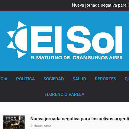
Figuras de la cultura se suma
Nueva jornada negativa para 
en Wall Street y el
Jorge Macri condenó los d
res
Día Internacional 
Figuras de la cultura se suma
Nueva jornada negativa para 
en Wall Street y el
Jorge Macri condenó los d
res
Día Internacional 
Diario EL SOL
CIA
POLÍTICA
SOCIEDAD
SALUD
DEPORTES
Q
FLORENCIO VARELA
Nueva jornada negativa para los activos argentinos: cayero
2 Horas Atrás