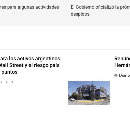
nes para algunas actividades
El Gobierno oficializó la prór
despidos
ra los activos argentinos:
Renunc
ll Street y el riesgo país
Hernán
0 puntos
Diari
ás
0