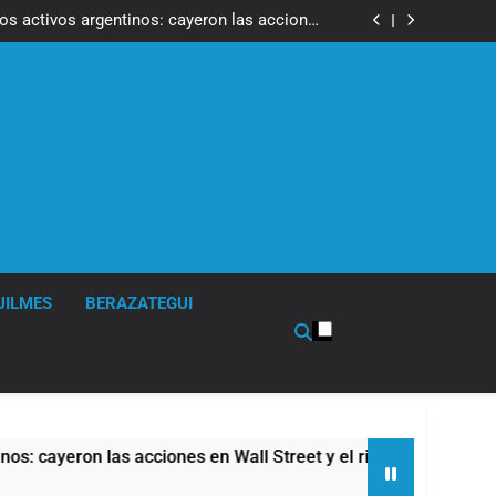
ron a la marcha frente al Congreso contra la
Ley de Propiedad Privada
los activos argentinos: cayeron las acciones
 riesgo país quedó al borde de los 450 puntos
isturbios frente al Congreso y calificó a los
ponsables como «delincuentes anarquistas»
de la Cerveza: los tres secretos para servirla
correctamente
ron a la marcha frente al Congreso contra la
Ley de Propiedad Privada
los activos argentinos: cayeron las acciones
 riesgo país quedó al borde de los 450 puntos
isturbios frente al Congreso y calificó a los
ponsables como «delincuentes anarquistas»
de la Cerveza: los tres secretos para servirla
correctamente
UILMES
BERAZATEGUI
n las acciones en Wall Street y el riesgo país quedó al borde 