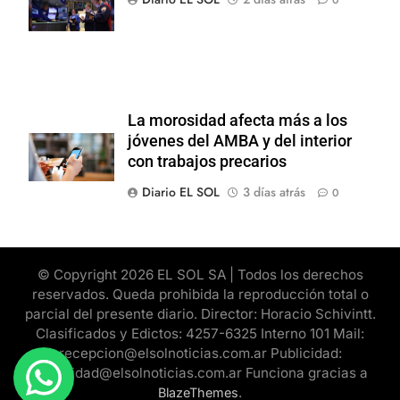
volvió a subir
La morosidad afecta más a los
jóvenes del AMBA y del interior
con trabajos precarios
Diario EL SOL
3 días atrás
0
© Copyright 2026 EL SOL SA | Todos los derechos
reservados. Queda prohibida la reproducción total o
parcial del presente diario. Director: Horacio Schivintt.
Clasificados y Edictos: 4257-6325 Interno 101 Mail:
recepcion@elsolnoticias.com.ar Publicidad:
publicidad@elsolnoticias.com.ar Funciona gracias a
.
BlazeThemes