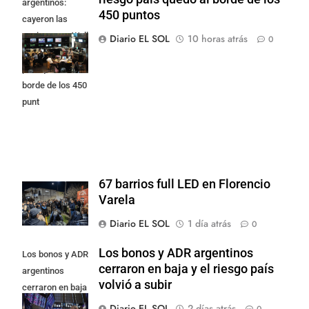
argentinos:
450 puntos
cayeron las
acciones en Wall
Diario EL SOL
10 horas atrás
0
Street y el riesgo
país quedó al
borde de los 450
punt
67 barrios full LED en Florencio
Varela
Diario EL SOL
1 día atrás
0
Los bonos y ADR argentinos
Los bonos y ADR
cerraron en baja y el riesgo país
argentinos
volvió a subir
cerraron en baja
y el riesgo país
Diario EL SOL
2 días atrás
0