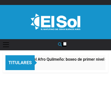
Saltar
al
contenido
Diario EL SOL
La noche del Afro Quilmeño: boxeo de primer nivel en l
TITULARES
5 Horas Atrás