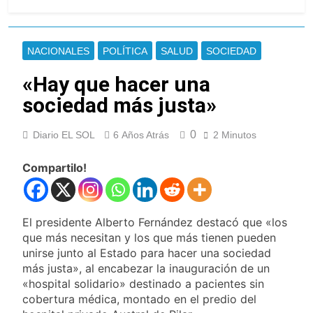
La Diócesis de Quilmes
celebra la fiesta de San
Cayetano
11 Horas Atrás
La Línea 148 pasó a ser
NACIONALES
POLÍTICA
SALUD
SOCIEDAD
operada por La Central de
Vicente López
«Hay que hacer una
11 Horas Atrás
La Municipalidad de Quilmes
sociedad más justa»
limpió sumideros y
desagües en medio de las
11 Horas Atrás
lluvias
0
Diario EL SOL
6 Años Atrás
2 Minutos
Transporte: un asistente
virtual para consultar
infracciones en segundos
Compartilo!
13 Horas Atrás
Una gran convocatoria en
la obra teatral «Los
Abuelos No Mienten»
13 Horas Atrás
El presidente Alberto Fernández destacó que «los
Marcha al Congreso: cortes,
que más necesitan y los que más tienen pueden
desvíos y operativo de
unirse junto al Estado para hacer una sociedad
seguridad por la protesta
17 Horas Atrás
más justa», al encabezar la inauguración de un
contra la reforma de la Ley
Tormentas severas y fuertes
«hospital solidario» destinado a pacientes sin
de Tierras
ráfagas de viento: más de
cobertura médica, montado en el predio del
10 provincias bajo alerta
18 Horas Atrás