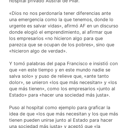
hospital privado Austral de Pilar.
meteorológica
Senado debate el proyecto
sobre propiedad privada
«Dios no nos perdonaría tener diferencias ante
con foco en los desalojos
19 Horas Atrás
una emergencia como la que tenemos, donde lo
Día del Cirujano Torácico:
urgente es salvar vidas», afirmó AF en un discurso
una especialidad clave para
donde elogió el emprendimiento, al afirmar que
el cuidado de la salud
20 Horas Atrás
los empresarios «no hicieron algo para que
respiratoria en el Sanatorio
Alerta naranja en
parezca que se ocupan de los pobres», sino que
Urquiza
Quilmes por
«hicieron algo de verdad».
tormentas severas y
1 Día Atrás
fuertes ráfagas de
Denunciaron
Y tomó palabras del papa Francisco e insistió con
viento
penalmente al
que «en este tiempo y en este mundo nadie se
abogado libertario
1 Día Atrás
salva solo» y puso de relieve que, «ante tanto
que propuso tirar
dolor», se unieron «los que más necesitan» y «los
napalm sobre el Gran
Buenos Aires
que más tienen», como los empresarios «junto al
Estado» para «hacer una sociedad más justa».
Puso al hospital como ejemplo para graficar la
idea de que «los que más necesitan y los que más
tienen pueden unirse junto al Estado para hacer
una sociedad más justa» y aceptó que «la