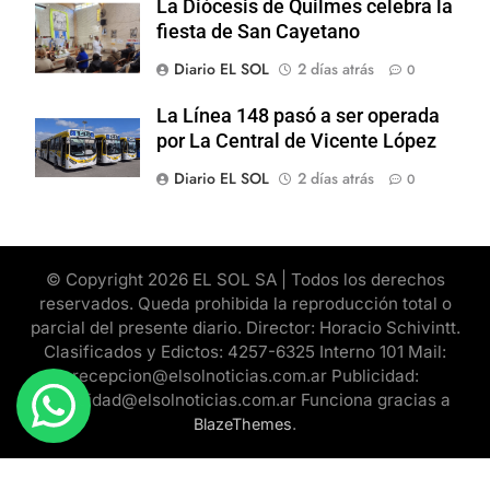
La Diócesis de Quilmes celebra la
fiesta de San Cayetano
Diario EL SOL
2 días atrás
0
La Línea 148 pasó a ser operada
por La Central de Vicente López
Diario EL SOL
2 días atrás
0
© Copyright 2026 EL SOL SA | Todos los derechos
reservados. Queda prohibida la reproducción total o
parcial del presente diario. Director: Horacio Schivintt.
Clasificados y Edictos: 4257-6325 Interno 101 Mail:
recepcion@elsolnoticias.com.ar Publicidad:
publicidad@elsolnoticias.com.ar Funciona gracias a
.
BlazeThemes