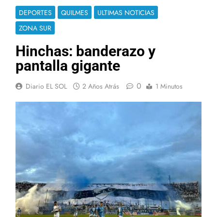
DEPORTES
QUILMES
ULTIMAS NOTICIAS
ZONA SUR
Hinchas: banderazo y
pantalla gigante
0
Diario EL SOL
2 Años Atrás
1 Minutos