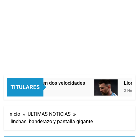
Economía en dos velocidades
Lionel 
TITULARES
1 Hora Atrás
2 Horas At
Inicio
ULTIMAS NOTICIAS
Hinchas: banderazo y pantalla gigante