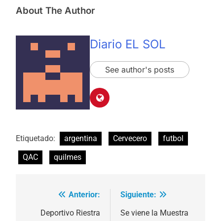
About The Author
Diario EL SOL
See author's posts
Etiquetado:
argentina
Cervecero
futbol
QAC
quilmes
Anterior:
Siguiente:
Navegación
de
Deportivo Riestra
Se viene la Muestra