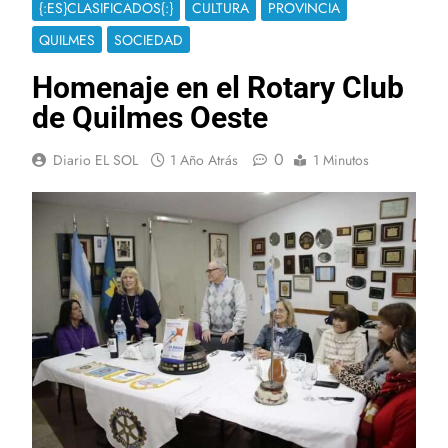
{:ES}CLASIFICADOS{:}
CULTURA
PROVINCIA
QUILMES
SOCIEDAD
Homenaje en el Rotary Club
de Quilmes Oeste
0
Diario EL SOL
1 Año Atrás
1 Minutos