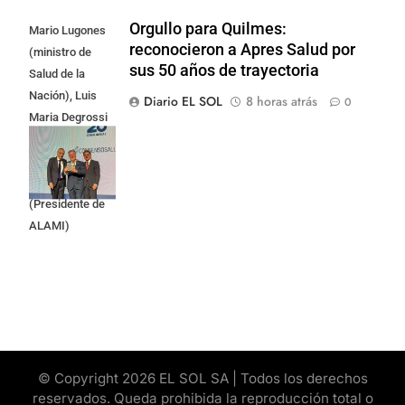
Orgullo para Quilmes:
Mario Lugones
reconocieron a Apres Salud por
(ministro de
sus 50 años de trayectoria
Salud de la
Nación), Luis
Diario EL SOL
8 horas atrás
0
Maria Degrossi
(Presidente de
Apres Salud) y
Cristian Mazza
(Presidente de
ALAMI)
© Copyright 2026 EL SOL SA | Todos los derechos
reservados. Queda prohibida la reproducción total o