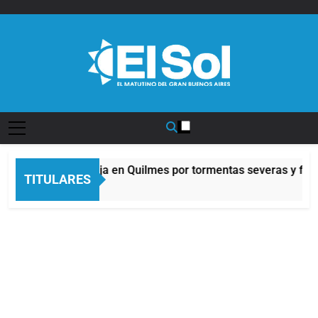
Saltar
al
contenido
Diario EL SOL
Alerta naranja en Quilmes por tormentas severas y fuert
TITULARES
3 Horas Atrás