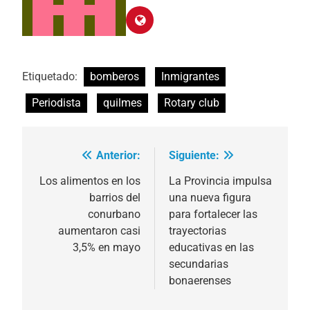
Etiquetado:
bomberos
Inmigrantes
Periodista
quilmes
Rotary club
Anterior:
Siguiente:
Navegación
de
Los alimentos en los
La Provincia impulsa
barrios del
una nueva figura
entradas
conurbano
para fortalecer las
aumentaron casi
trayectorias
3,5% en mayo
educativas en las
secundarias
bonaerenses