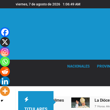
Saltar
viernes, 7 de agosto de 2026
1:06:50 AM
al
contenido
NACIONALES
PROVIN
en la sede de Quilmes
La Diócesis de Quilmes 
7 Horas Atrás
TITULARES