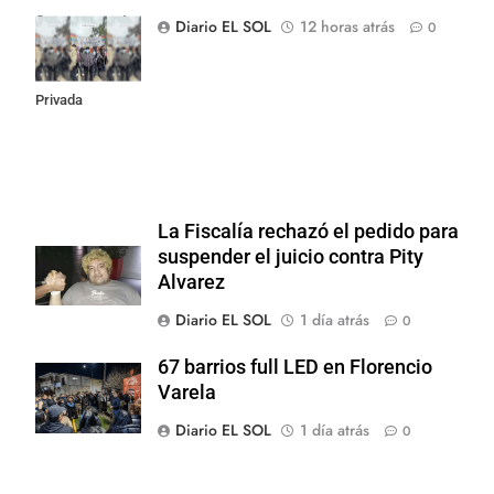
Congreso contra
Diario EL SOL
12 horas atrás
0
la Ley de
Propiedad
Privada
La Fiscalía rechazó el pedido para
suspender el juicio contra Pity
Alvarez
Diario EL SOL
1 día atrás
0
67 barrios full LED en Florencio
Varela
Diario EL SOL
1 día atrás
0