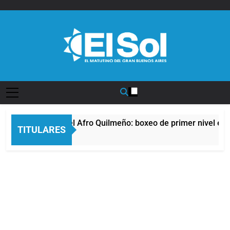
Saltar
al
contenido
Diario EL SOL
La noche del Afro Quilmeño: boxeo de primer nivel en l
TITULARES
8 Horas Atrás