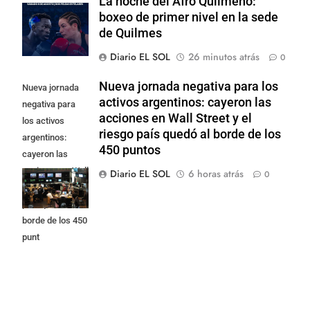
La noche del Afro Quilmeño:
boxeo de primer nivel en la sede
de Quilmes
Diario EL SOL
26 minutos atrás
0
Nueva jornada negativa para los
Nueva jornada
activos argentinos: cayeron las
negativa para
acciones en Wall Street y el
los activos
riesgo país quedó al borde de los
argentinos:
450 puntos
cayeron las
acciones en Wall
Diario EL SOL
6 horas atrás
0
Street y el riesgo
país quedó al
borde de los 450
punt