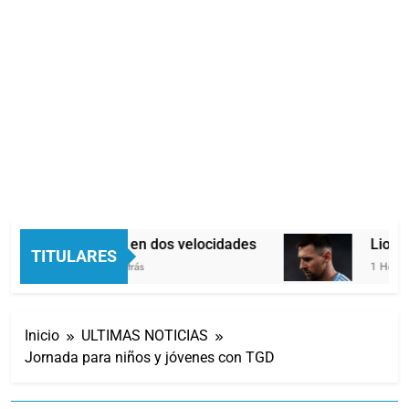
Economía en dos velocidades
Lionel
TITULARES
22 Minutos Atrás
1 Hora At
Inicio
ULTIMAS NOTICIAS
Jornada para niños y jóvenes con TGD