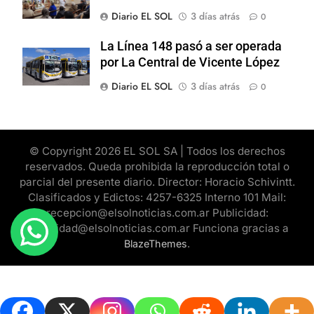
Diario EL SOL
3 días atrás
0
La Línea 148 pasó a ser operada
por La Central de Vicente López
Diario EL SOL
3 días atrás
0
© Copyright 2026 EL SOL SA | Todos los derechos
reservados. Queda prohibida la reproducción total o
parcial del presente diario. Director: Horacio Schivintt.
Clasificados y Edictos: 4257-6325 Interno 101 Mail:
recepcion@elsolnoticias.com.ar Publicidad:
publicidad@elsolnoticias.com.ar Funciona gracias a
.
BlazeThemes