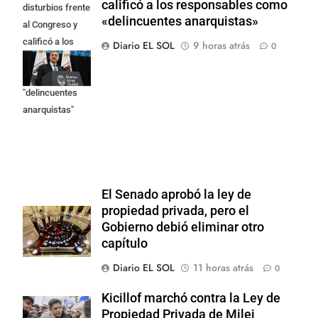
calificó a los responsables como
disturbios frente
«delincuentes anarquistas»
al Congreso y
calificó a los
Diario EL SOL
9 horas atrás
0
responsables
como
"delincuentes
anarquistas"
El Senado aprobó la ley de
propiedad privada, pero el
Gobierno debió eliminar otro
capítulo
Diario EL SOL
11 horas atrás
0
Kicillof marchó contra la Ley de
Propiedad Privada de Milei