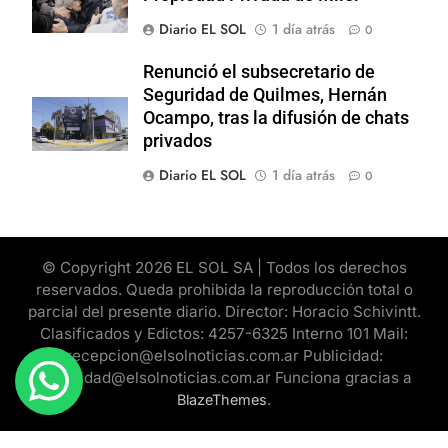
Diario EL SOL
1 día atrás
0
Renunció el subsecretario de
Seguridad de Quilmes, Hernán
Ocampo, tras la difusión de chats
privados
Diario EL SOL
1 día atrás
0
© Copyright 2026 EL SOL SA | Todos los derechos
reservados. Queda prohibida la reproducción total o
parcial del presente diario. Director: Horacio Schivintt.
Clasificados y Edictos: 4257-6325 Interno 101 Mail:
recepcion@elsolnoticias.com.ar Publicidad:
publicidad@elsolnoticias.com.ar Funciona gracias a
.
BlazeThemes