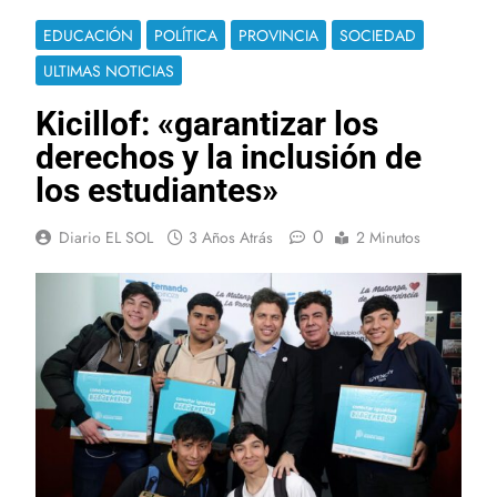
EDUCACIÓN
POLÍTICA
PROVINCIA
SOCIEDAD
ULTIMAS NOTICIAS
Kicillof: «garantizar los
derechos y la inclusión de
los estudiantes»
0
Diario EL SOL
3 Años Atrás
2 Minutos