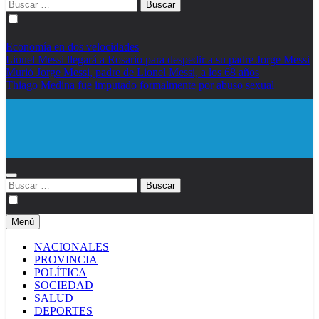
Buscar:
Economía en dos velocidades
Lionel Messi llegará a Rosario para despedir a su padre Jorge Messi
Murió Jorge Messi, padre de Lionel Messi, a los 68 años
Thiago Medina fue imputado formalmente por abuso sexual
Diario EL SOL
Buscar:
Menú
NACIONALES
PROVINCIA
POLÍTICA
SOCIEDAD
SALUD
DEPORTES