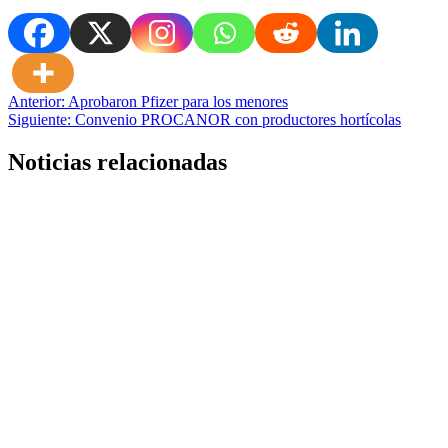
Navegación
Anterior:
Aprobaron Pfizer para los menores
Siguiente:
Convenio PROCANOR con productores hortícolas
de
entradas
Noticias relacionadas