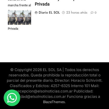
Privada
marcha frente al
Congreso contra
Diario EL SOL
23 horas atrás
0
la Ley de
Propiedad
Privada
© Copyright 2026 EL SOL SA | Todos los derechos
reservados. Queda prohibida la reproducción total o
parcial del presente diario. Director: Horacio Schivintt.
Clasificados y Edictos: 4257-6325 Interno 101 Mail:
recepcion@elsolnoticias.com.ar Publicidad:
publicidad@elsolnoticias.com.ar Funciona gracias a
.
BlazeThemes