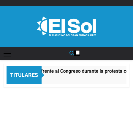
Saltar
al
contenido
Diario EL SOL
Incidentes frente al Congreso durante la protesta cont
TITULARES
7 Horas Atrás