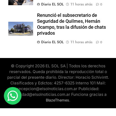
Diario EL SOL
11 horas atrás
0
Renunció el subsecretario de
Seguridad de Quilmes, Hernán
Ocampo, tras la difusión de chats
privados
Diario EL SOL
11 horas atrás
0
© Copyright 2026 EL SOL SA | Todos los derechos
reservados. Queda prohibida la reproducción total o
parcial del presente diario. Director: Horacio Schivintt.
Clasificados y Edictos: 4257-6325 Interno 101 Mail:
recepcion@elsolnoticias.com.ar Publicidad:
publicidad@elsolnoticias.com.ar Funciona gracias a
.
BlazeThemes