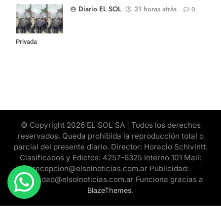
Congreso contra
Diario EL SOL
21 horas atrás
0
la Ley de
Propiedad
Privada
© Copyright 2026 EL SOL SA | Todos los derechos
reservados. Queda prohibida la reproducción total o
parcial del presente diario. Director: Horacio Schivintt.
Clasificados y Edictos: 4257-6325 Interno 101 Mail:
recepcion@elsolnoticias.com.ar Publicidad:
publicidad@elsolnoticias.com.ar Funciona gracias a
.
BlazeThemes