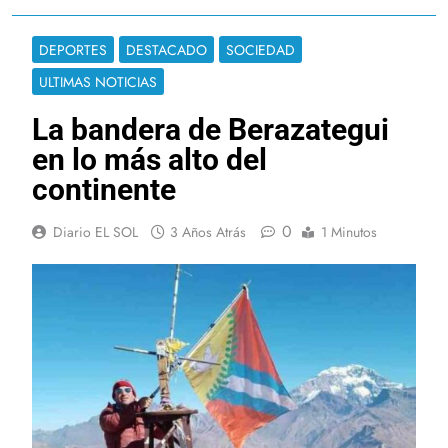
DEPORTES
DESTACADO
SOCIEDAD
ULTIMAS NOTICIAS
La bandera de Berazategui
en lo más alto del
continente
0
Diario EL SOL
3 Años Atrás
1 Minutos