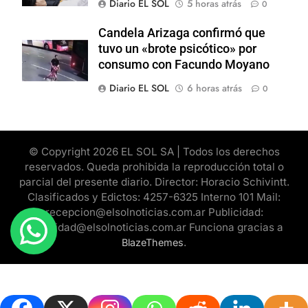
Diario EL SOL
5 horas atrás
0
Candela Arizaga confirmó que
tuvo un «brote psicótico» por
consumo con Facundo Moyano
Diario EL SOL
6 horas atrás
0
© Copyright 2026 EL SOL SA | Todos los derechos
reservados. Queda prohibida la reproducción total o
parcial del presente diario. Director: Horacio Schivintt.
Clasificados y Edictos: 4257-6325 Interno 101 Mail:
recepcion@elsolnoticias.com.ar Publicidad:
publicidad@elsolnoticias.com.ar Funciona gracias a
.
BlazeThemes