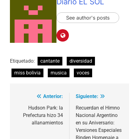
Diario EL SOL
See author's posts
Etiquetado:
cantante
diversidad
miss bolivia
musica
voces
Anterior:
Siguiente:
Navegación
de
Hudson Park: la
Recuerdan el Himno
Prefectura hizo 34
Nacional Argentino
entradas
allanamientos
en su Aniversario:
Versiones Especiales
Rinden Homenaje a