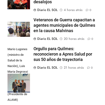
desalojos
Diario EL SOL
4 horas atrás
0
Veteranos de Guerra capacitan a
agentes municipales de Quilmes
en la causa Malvinas
Diario EL SOL
20 horas atrás
0
Orgullo para Quilmes:
Mario Lugones
reconocieron a Apres Salud por
(ministro de
sus 50 años de trayectoria
Salud de la
Nación), Luis
Diario EL SOL
21 horas atrás
0
Maria Degrossi
(Presidente de
Apres Salud) y
Cristian Mazza
(Presidente de
ALAMI)