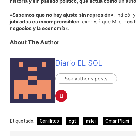
historia y sin pasado político, que actúa como un autó
«
Sabemos que no hay ajuste sin represión»
, indicó, 
jubilados es incomprensible»
, expresó que Milei «
es 
negocios y la economía
«.
About The Author
Diario EL SOL
See author's posts
Etiquetado:
Canillitas
cgt
milei
Omar Plaini