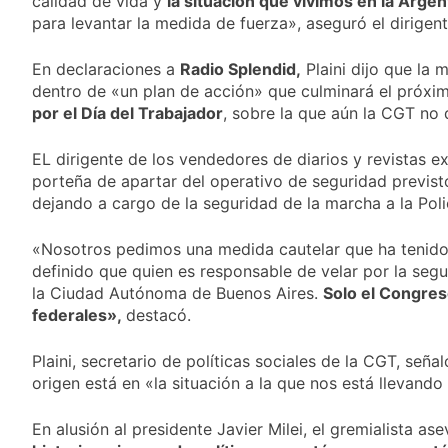
calidad de vida y
la situación que vivimos en la Arge
nuevo refuerzo de
22 Horas Atrás
para levantar la medida de fuerza», aseguró el dirigent
Colo Colo y promete
Los bonos y ADR
dar pelea por el arco
argentinos cerraron
En declaraciones a
Radio Splendid,
Plaini dijo que la
en baja y el riesgo
23 Horas Atrás
país volvió a subir
dentro de «un plan de acción» que culminará el próx
Argentina respondió
por el Día del Trabajador
, sobre la que aún la CGT no d
a Brasil tras la rebaja
diplomática y
1 Día Atrás
atribuyó la medida a
EL dirigente de los vendedores de diarios y revistas ex
Cómo estará el clima
diferencias
porteña de apartar del operativo de seguridad previsto
en Buenos Aires este
ideológicas
dejando a cargo de la seguridad de la marcha a la Poli
miércoles 5 de
1 Día Atrás
agosto: vuelve el frío
polar al AMBA
«Nosotros pedimos una medida cautelar que ha tenido 
definido que quien es responsable de velar por la seg
la Ciudad Autónoma de Buenos Aires.
Solo el Congres
federales»,
destacó.
Plaini, secretario de políticas sociales de la CGT, seña
origen está en «la situación a la que nos está llevando
En alusión al presidente Javier Milei, el gremialista a