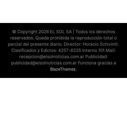
© Copyright 2026 EL SOL SA | Todos los derechos
reservados. Queda prohibida la reproducción total o
parcial del presente diario. Director: Horacio Schivintt.
Clasificados y Edictos: 4257-6325 Interno 101 Mail:
recepcion@elsolnoticias.com.ar Publicidad:
publicidad@elsolnoticias.com.ar Funciona gracias a
.
BlazeThemes