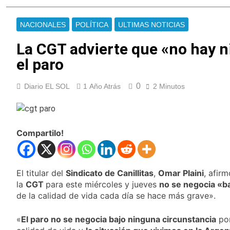
a través de TikTok
Veteranos de Guerra
capacitan a agentes
NACIONALES
POLÍTICA
ULTIMAS NOTICIAS
municipales de
18 Horas Atrás
Quilmes en la causa
Orgullo para Quilmes:
La CGT advierte que «no hay n
Malvinas
reconocieron a Apres
el paro
Salud por sus 50
18 Horas Atrás
años de trayectoria
Siguen avanzando
0
Diario EL SOL
1 Año Atrás
las intervenciones
2 Minutos
hídricas en
19 Horas Atrás
Berazategui y
Se notificaron 21
Quilmes
nuevos casos de la
fiebre chikungunya en
Compartilo!
19 Horas Atrás
el país
Las vacaciones de
invierno se
disfrutaron en
21 Horas Atrás
El titular del
Sindicato de Canillitas
,
Omar Plaini
, afir
familia
Berazategui será
la
CGT
para este miércoles y jueves
no se negocia «ba
sede del Festival de
de la calidad de vida cada día se hace más grave».
Cine de la India 2026
22 Horas Atrás
con entrada libre y
Vozinha fue
gratuita
«
El paro no se negocia bajo ninguna circunstancia
por
presentado como