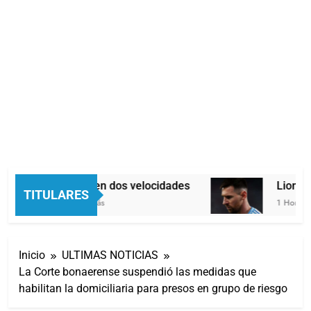
Economía en dos velocidades
Lionel 
TITULARES
23 Minutos Atrás
1 Hora Atr
Inicio
ULTIMAS NOTICIAS
La Corte bonaerense suspendió las medidas que
habilitan la domiciliaria para presos en grupo de riesgo