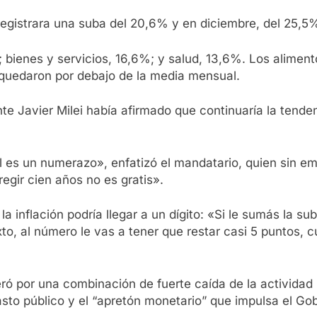
registrara una suba del 20,6% y en diciembre, del 25,5
 bienes y servicios, 16,6%; y salud, 13,6%. Los alimen
 quedaron por debajo de la media mensual.
ente Javier Milei había afirmado que continuaría la ten
l es un numerazo», enfatizó el mandatario, quien sin e
egir cien años no es gratis».
 inflación podría llegar a un dígito: «Si le sumás la su
o, al número le vas a tener que restar casi 5 puntos, 
ó por una combinación de fuerte caída de la actividad p
gasto público y el “apretón monetario” que impulsa el Go