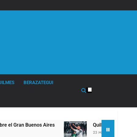
UILMES
BERAZATEGUI
ires
Quilmes derrotó 2-0 al líder Gimnasia de J
23 Minutos Atrás