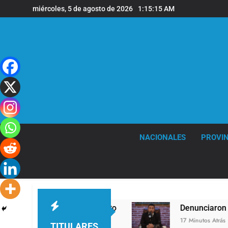
Saltar
miércoles, 5 de agosto de 2026
1:15:16 AM
al
contenido
NACIONALES
PROVIN
 de viento
Denunciaron penalmente al abogado
17 Minutos Atrás
TITULARES