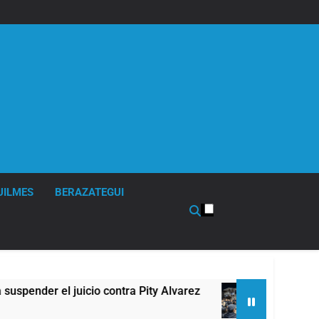
UILMES
BERAZATEGUI
juicio contra Pity Alvarez
67 barrios full LED
8 Horas Atrás