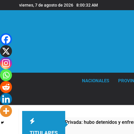
Saltar
viernes, 7 de agosto de 2026
8:00:33 AM
al
contenido
NACIONALES
PROVIN
 Ley de Propiedad Privada: hubo detenidos y enfrentamientos
TITULARES