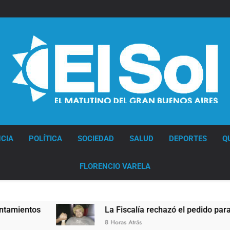
Diario EL SOL
CIA
POLÍTICA
SOCIEDAD
SALUD
DEPORTES
Q
FLORENCIO VARELA
La Fiscalía rechazó el pedido para suspender el 
8 Horas Atrás