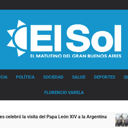
Diario EL SOL
CIA
POLÍTICA
SOCIEDAD
SALUD
DEPORTES
Q
FLORENCIO VARELA
n XIV a la Argentina
Figuras de la cultura se
13 Horas Atrás