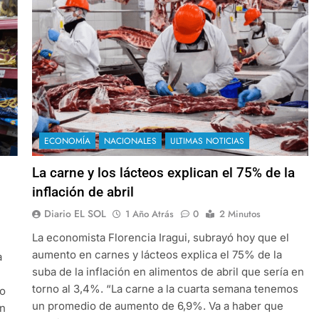
ECONOMÍA
NACIONALES
ULTIMAS NOTICIAS
La carne y los lácteos explican el 75% de la
inflación de abril
Diario EL SOL
1 Año Atrás
0
2 Minutos
La economista Florencia Iragui, subrayó hoy que el
aumento en carnes y lácteos explica el 75% de la
a
suba de la inflación en alimentos de abril que sería en
torno al 3,4%. “La carne a la cuarta semana tenemos
to
un promedio de aumento de 6,9%. Va a haber que
on