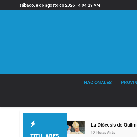
Saltar
sábado, 8 de agosto de 2026
4:04:25 AM
al
contenido
NACIONALES
PROVIN
La Diócesis de Quilmes celebró la visita del Papa Leó
10 Horas Atrás
TITULARES