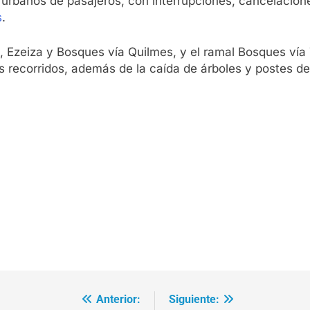
s urbanos de pasajeros, con interrupciones, cancelacio
s
.
n, Ezeiza y Bosques vía Quilmes, y el ramal Bosques ví
us recorridos, además de la caída de árboles y postes de
Anterior:
Siguiente: