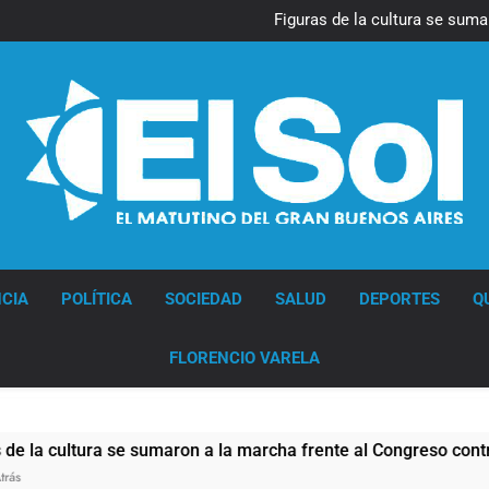
La Diócesis de Quilmes celebr
Figuras de la cultura se suma
Nueva jornada negativa para 
en Wall Street y el
Jorge Macri condenó los d
res
La Diócesis de Quilmes celebr
Figuras de la cultura se suma
Nueva jornada negativa para 
en Wall Street y el
Jorge Macri condenó los d
res
Diario EL SOL
CIA
POLÍTICA
SOCIEDAD
SALUD
DEPORTES
Q
FLORENCIO VARELA
sumaron a la marcha frente al Congreso contra la Ley de Propi