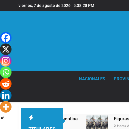
Saltar
viernes, 7 de agosto de 2026
5:38:29 PM
al
contenido
NACIONALES
PROVIN
n XIV a la Argentina
Figuras de la cultura se 
2 Horas Atrás