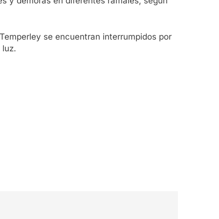
nes y demoras en diferentes ramales, según
a Temperley se encuentran interrumpidos por
 luz.