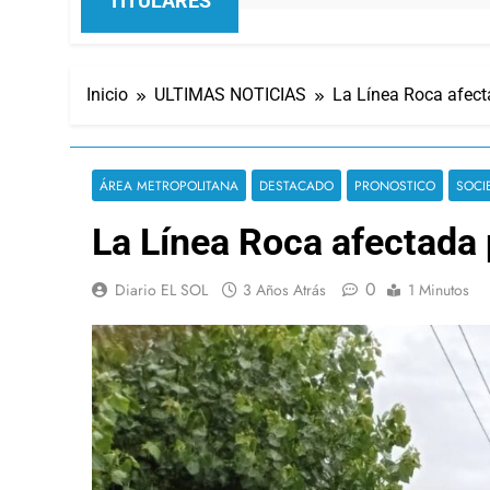
TITULARES
Inicio
ULTIMAS NOTICIAS
La Línea Roca afect
ÁREA METROPOLITANA
DESTACADO
PRONOSTICO
SOCI
La Línea Roca afectada 
0
Diario EL SOL
3 Años Atrás
1 Minutos