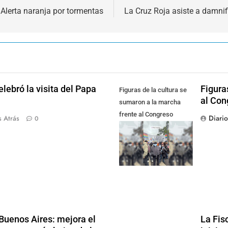
Alerta naranja por tormentas
La Cruz Roja asiste a damni
lebró la visita del Papa
Figura
Figuras de la cultura se
al Con
sumaron a la marcha
frente al Congreso
Diari
 Atrás
0
contra la Ley de
Propiedad Privada
n Buenos Aires: mejora el
La Fis