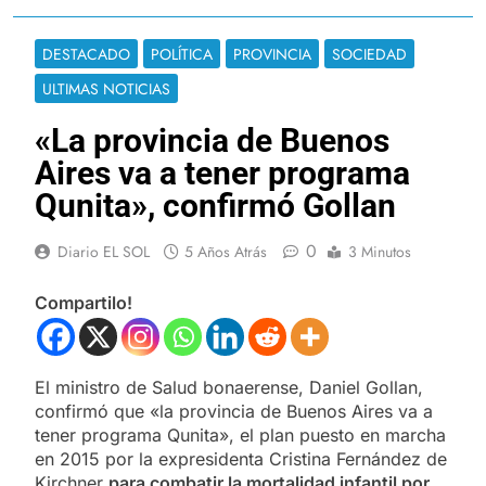
DESTACADO
POLÍTICA
PROVINCIA
SOCIEDAD
ULTIMAS NOTICIAS
«La provincia de Buenos
Aires va a tener programa
Qunita», confirmó Gollan
0
Diario EL SOL
5 Años Atrás
3 Minutos
Compartilo!
El ministro de Salud bonaerense, Daniel Gollan,
confirmó que «la provincia de Buenos Aires va a
tener programa Qunita», el plan puesto en marcha
en 2015 por la expresidenta Cristina Fernández de
Kirchner
para combatir la mortalidad infantil por