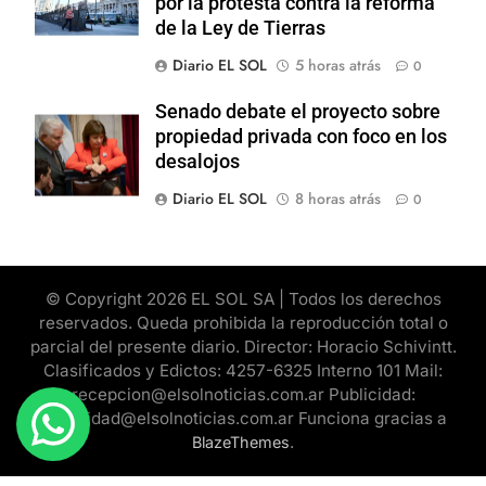
por la protesta contra la reforma
de la Ley de Tierras
Diario EL SOL
5 horas atrás
0
Senado debate el proyecto sobre
propiedad privada con foco en los
desalojos
Diario EL SOL
8 horas atrás
0
© Copyright 2026 EL SOL SA | Todos los derechos
reservados. Queda prohibida la reproducción total o
parcial del presente diario. Director: Horacio Schivintt.
Clasificados y Edictos: 4257-6325 Interno 101 Mail:
recepcion@elsolnoticias.com.ar Publicidad:
publicidad@elsolnoticias.com.ar Funciona gracias a
.
BlazeThemes