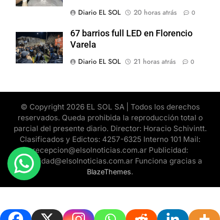
Diario EL SOL
20 horas atrás
0
67 barrios full LED en Florencio
Varela
Diario EL SOL
21 horas atrás
0
© Copyright 2026 EL SOL SA | Todos los derechos
reservados. Queda prohibida la reproducción total o
parcial del presente diario. Director: Horacio Schivintt.
Clasificados y Edictos: 4257-6325 Interno 101 Mail:
recepcion@elsolnoticias.com.ar Publicidad:
publicidad@elsolnoticias.com.ar Funciona gracias a
.
BlazeThemes