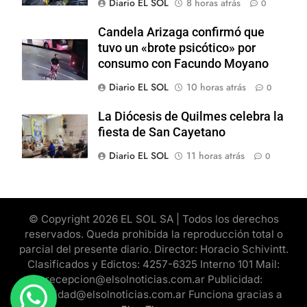
Diario EL SOL
8 horas atrás
0
Candela Arizaga confirmó que
tuvo un «brote psicótico» por
consumo con Facundo Moyano
Diario EL SOL
10 horas atrás
0
La Diócesis de Quilmes celebra la
fiesta de San Cayetano
Diario EL SOL
11 horas atrás
0
© Copyright 2026 EL SOL SA | Todos los derechos
reservados. Queda prohibida la reproducción total o
parcial del presente diario. Director: Horacio Schivintt.
Clasificados y Edictos: 4257-6325 Interno 101 Mail:
recepcion@elsolnoticias.com.ar Publicidad:
publicidad@elsolnoticias.com.ar Funciona gracias a