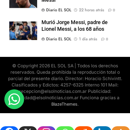
Diario EL SOL
22 horas atrás
0
Murió Jorge Messi, padre de
Lionel Messi, a los 68 años
Diario EL SOL
1 día atrás
0
© Copyright 2026 EL SOL SA | Todos los derechos
reservados. Queda prohibida la reproducción total o
parcial del presente diario. Director: Horacio Schivintt.
Clasificados y Edictos: 4257-6325 Interno 101 Mail:
recepcion@elsolnoticias.com.ar Publicidad:
publicidad@elsolnoticias.com.ar Funciona gracias a
.
BlazeThemes