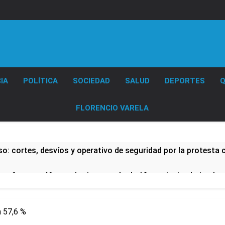
Diario EL SOL
IA
POLÍTICA
SOCIEDAD
SALUD
DEPORTES
Q
FLORENCIO VARELA
: cortes, desvíos y operativo de seguridad por la protesta c
 y fuertes ráfagas de viento: más de 10 provincias bajo ale
proyecto sobre propiedad privada con foco en los desalojos
n 57,6 %