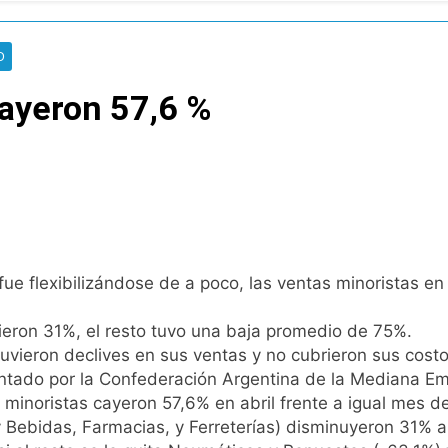
 Quilmes por tormentas severas y fuertes ráfagas de viento
mente al abogado libertario que propuso tirar napalm sobre 
D
cayeron 57,6 %
0 al líder Gimnasia de Jujuy y volvió a ilusionarse con el Red
, en el peor momento de su relación
a anticipa gran paridad para 2027 y da un ganador para el ba
de baja la cláusula de venta de tierras a extranjeros
 flexibilizándose de a poco, las ventas minoristas en 
lmes a un hombre que amenazó a Milei a través de TikTok
ieron 31%, el resto tuvo una baja promedio de 75%.
ra capacitan a agentes municipales de Quilmes en la causa 
vieron declives en sus ventas y no cubrieron sus costo
entado por la Confederación Argentina de la Mediana E
mes: reconocieron a Apres Salud por sus 50 años de trayector
 minoristas cayeron 57,6% en abril frente a igual mes 
 y Bebidas, Farmacias, y Ferreterías) disminuyeron 31% 