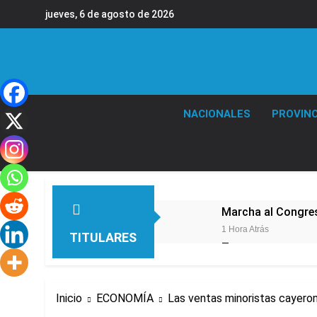
Saltar
jueves, 6 de agosto de 2026
al
contenido
NACIONALES
PROVINC
Marcha al Congreso
1 Hora Atrás
TITULARES
Tormentas severas
1 Hora Atrás
Senado debate el 
Inicio
ECONOMÍA
Las ventas minoristas cayero
1 Hora Atrás