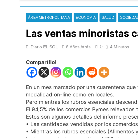
Alerta naranja en
12 Horas Atrás
Denunciaron penal
ÁREA METROPOLITANA
ECONOMÍA
SALUD
SOCIEDA
13 Horas Atrás
Las ventas minoristas 
Quilmes derrotó 2-
13 Horas Atrás
Argentina y Brasil
0
Diario EL SOL
6 Años Atrás
4 Minutos
14 Horas Atrás
Compartilo!
Una nueva encuest
15 Horas Atrás
El oficialismo dio 
16 Horas Atrás
En un mes marcado por una cuarentena que fue
Detuvieron en Qui
modalidad on-line como en locales.
17 Horas Atrás
Pero mientras los rubros esenciales descend
Veteranos de Guer
El 94,5% de los comercios Pymes relevados tu
Estos son algunos detalles del informe pres
18 Horas Atrás
Orgullo para Quil
• Las cantidades vendidas por los comercios
• Mientras los rubros esenciales (Alimentos
18 Horas Atrás