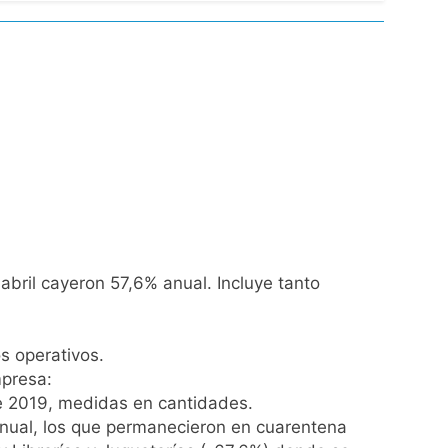
el Gran Buenos Aires
ucido
lotaje
abril cayeron 57,6% anual. Incluye tanto
Malvinas
s operativos.
mpresa:
ia
de 2019, medidas en cantidades.
anual, los que permanecieron en cuarentena