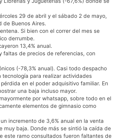
 y Librerías y Jugueterías (-67,6%) donde se
ércoles 29 de abril y el sábado 2 de mayo,
d de Buenos Aires.
entena. Si bien con el correr del mes se
tico derrumbe.
cayeron 13,4% anual.
ratuita
 faltas de precios de referencias, con
 por el arco
rónicos (-78,3% anual). Casi todo despacho
tecnología para realizar actividades
érdida en el poder adquisitivo familiar. En
ostrar una baja incluso mayor.
diferencias ideológicas
n mayormente por whatsapp, sobre todo en el
ípicamente elementos de gimnasio como
o polar al AMBA
n un incremento de 3,6% anual en la venta
e muy baja. Donde más se sintió la caída de
e este ramo consultados fueron faltantes de