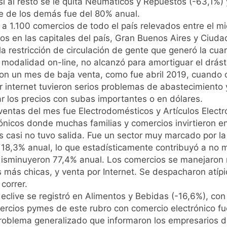
si al resto se le quita Neumáticos y Repuestos (-63,1%)
las intervenciones hídricas en Berazategui y Quilmes
e de los demás fue del 80% anual.
 1.100 comercios de todo el país relevados entre el mi
nuevos casos de la fiebre chikungunya en el país
os en las capitales del país, Gran Buenos Aires y Ciuda
a restricción de circulación de gente que generó la cuar
invierno se disfrutaron en familia
la modalidad on-line, no alcanzó para amortiguar el drás
on un mes de baja venta, como fue abril 2019, cuando 
ede del Festival de Cine de la India 2026 con entrada libre y g
 internet tuvieron serios problemas de abastecimiento y
 los precios con subas importantes o en dólares.
ntado como nuevo refuerzo de Colo Colo y promete dar pelea
ventas del mes fue Electrodomésticos y Artículos Elect
nicos donde muchas familias y comercios invirtieron en 
gentinos cerraron en baja y el riesgo país volvió a subir
 casi no tuvo salida. Fue un sector muy marcado por la p
 18,3% anual, lo que estadísticamente contribuyó a no m
ó a Brasil tras la rebaja diplomática y atribuyó la medida a 
 disminuyeron 77,4% anual. Los comercios se manejaro
es más chicas, y venta por Internet. Se despacharon at
ma en Buenos Aires este miércoles 5 de agosto: vuelve el frí
correr.
declive se registró en Alimentos y Bebidas (-16,6%), co
ercios pymes de este rubro con comercio electrónico fu
problema generalizado que informaron los empresarios d