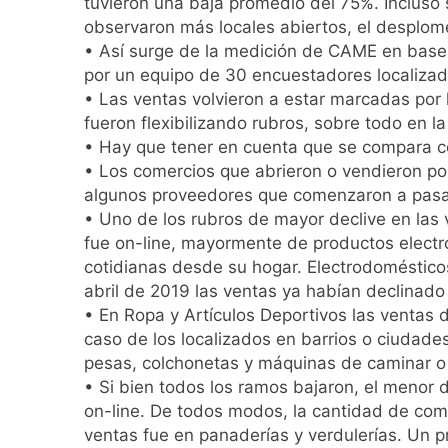
tuvieron una baja promedio del 75%. Incluso 
Siguen avanzando 
observaron más locales abiertos, el desplom
18 Horas Atrás
• Así surge de la medición de CAME en base a
Se notificaron 21 
por un equipo de 30 encuestadores localizad
19 Horas Atrás
• Las ventas volvieron a estar marcadas por l
Las vacaciones de 
fueron flexibilizando rubros, sobre todo en 
20 Horas Atrás
• Hay que tener en cuenta que se compara c
Berazategui será s
• Los comercios que abrieron o vendieron por
21 Horas Atrás
algunos proveedores que comenzaron a pasar
Vozinha fue prese
• Uno de los rubros de mayor declive en las 
22 Horas Atrás
fue on-line, mayormente de productos electró
Los bonos y ADR ar
cotidianas desde su hogar. Electrodomésticos
23 Horas Atrás
abril de 2019 las ventas ya habían declinado
Argentina respondi
• En Ropa y Artículos Deportivos las ventas
24 Horas Atrás
caso de los localizados en barrios o ciudad
Cómo estará el cli
pesas, colchonetas y máquinas de caminar o 
1 Día Atrás
• Si bien todos los ramos bajaron, el menor 
on-line. De todos modos, la cantidad de com
ventas fue en panaderías y verdulerías. Un 