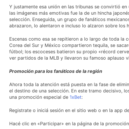
fiesta de San
22 Horas Atrás
Y justamente esa unión en las tribunas se convirtió en
Cayetano
La Línea 148 pasó a
las imágenes más emotivas fue la de un hincha japonés 
ser operada por La
selección. Enseguida, un grupo de fanáticos mexicanos
Central de Vicente
22 Horas Atrás
abrazaron, lo alentaron e incluso lo alzaron sobre los
López
La Municipalidad de
Quilmes limpió
Escenas como esa se repitieron a lo largo de toda la 
sumideros y
22 Horas Atrás
desagües en medio
Corea del Sur y México compartieron tequila, se sacaro
Transporte: un
de las lluvias
fútbol; los escoceses batieron su propio «récord cerv
asistente virtual para
ver partidos de la MLB y llevaron su famoso aplauso vi
consultar
23 Horas Atrás
infracciones en
segundos
Promoción para los fanáticos de la región
Ahora toda la atención está puesta en la fase de elim
el destino de una selección. En este tramo decisivo, 
una promoción especial de
1xBet
:
Registrate o iniciá sesión en el sitio web o en la app d
Hacé clic en «Participar» en la página de la promoción