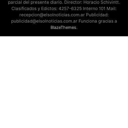
parcial del presente diario. Director: Horacio Schivintt.
Clasificados y Edictos: 4257-6325 Interno 101 Mail:
recepcion@elsolnoticias.com.ar Publicidad:
publicidad@elsolnoticias.com.ar Funciona gracias a
.
BlazeThemes