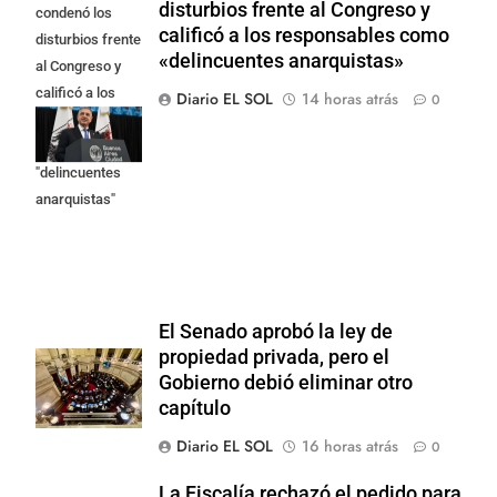
disturbios frente al Congreso y
condenó los
calificó a los responsables como
disturbios frente
«delincuentes anarquistas»
al Congreso y
calificó a los
Diario EL SOL
14 horas atrás
0
responsables
como
"delincuentes
anarquistas"
El Senado aprobó la ley de
propiedad privada, pero el
Gobierno debió eliminar otro
capítulo
Diario EL SOL
16 horas atrás
0
La Fiscalía rechazó el pedido para