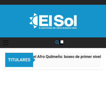
Saltar
al
contenido
Diario EL SOL
La noche del Afro Quilmeño: boxeo de primer nivel en
TITULARES
8 Horas Atrás