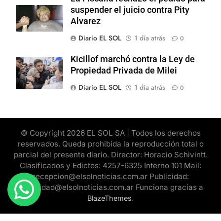
suspender el juicio contra Pity
Alvarez
Diario EL SOL
1 día atrás
0
Kicillof marchó contra la Ley de
Propiedad Privada de Milei
Diario EL SOL
1 día atrás
0
© Copyright 2026 EL SOL SA | Todos los derechos
reservados. Queda prohibida la reproducción total o
parcial del presente diario. Director: Horacio Schivintt.
Clasificados y Edictos: 4257-6325 Interno 101 Mail:
recepcion@elsolnoticias.com.ar Publicidad:
publicidad@elsolnoticias.com.ar Funciona gracias a
.
BlazeThemes