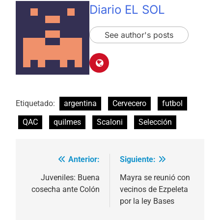
Diario EL SOL
See author's posts
Etiquetado:
argentina
Cervecero
futbol
QAC
quilmes
Scaloni
Selección
Anterior:
Siguiente:
Navegación
de
Juveniles: Buena
Mayra se reunió con
cosecha ante Colón
vecinos de Ezpeleta
entradas
por la ley Bases