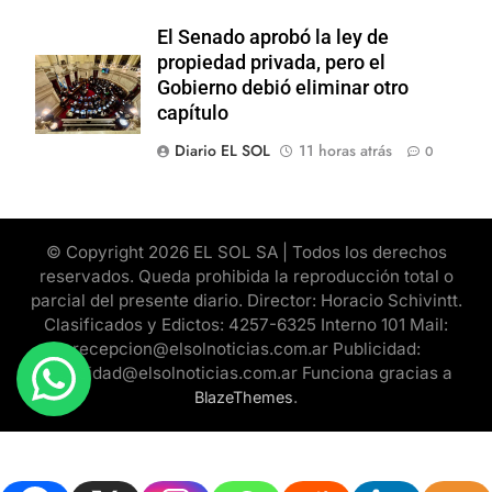
El Senado aprobó la ley de
propiedad privada, pero el
Gobierno debió eliminar otro
capítulo
Diario EL SOL
11 horas atrás
0
© Copyright 2026 EL SOL SA | Todos los derechos
reservados. Queda prohibida la reproducción total o
parcial del presente diario. Director: Horacio Schivintt.
Clasificados y Edictos: 4257-6325 Interno 101 Mail:
recepcion@elsolnoticias.com.ar Publicidad:
publicidad@elsolnoticias.com.ar Funciona gracias a
.
BlazeThemes