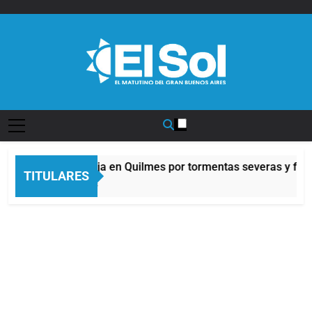
Saltar
al
contenido
Diario EL SOL
Alerta naranja en Quilmes por tormentas severas y fuert
TITULARES
43 Minutos Atrás