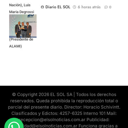
Nación), Luis
Diario EL SOL
6 horas atrás
0
Maria Degrossi
(Presidente de
Apres Salud) y
Cristian Mazza
(Presidente de
ALAMI)
© Copyright 2026 EL SOL SA | Todos los derechos
reservados. Queda prohibida la reproducción total o
parcial del presente diario. Director: Horacio Schivintt.
Clasificados y Edictos: 4257-6325 Interno 101 Mail:
recepcion@elsolnoticias.com.ar Publicidad:
publicidad@elsolnoticias.com.ar Funciona gracias a