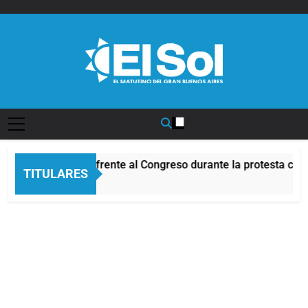
Saltar
al
contenido
Diario EL SOL
Incidentes frente al Congreso durante la protesta cont
TITULARES
8 Horas Atrás