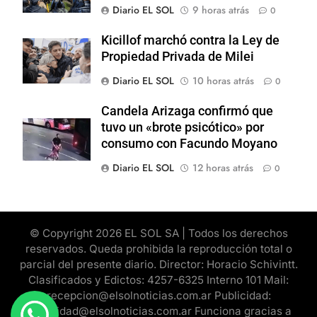
Diario EL SOL
9 horas atrás
0
Kicillof marchó contra la Ley de
Propiedad Privada de Milei
Diario EL SOL
10 horas atrás
0
Candela Arizaga confirmó que
tuvo un «brote psicótico» por
consumo con Facundo Moyano
Diario EL SOL
12 horas atrás
0
© Copyright 2026 EL SOL SA | Todos los derechos
reservados. Queda prohibida la reproducción total o
parcial del presente diario. Director: Horacio Schivintt.
Clasificados y Edictos: 4257-6325 Interno 101 Mail:
recepcion@elsolnoticias.com.ar Publicidad:
publicidad@elsolnoticias.com.ar Funciona gracias a