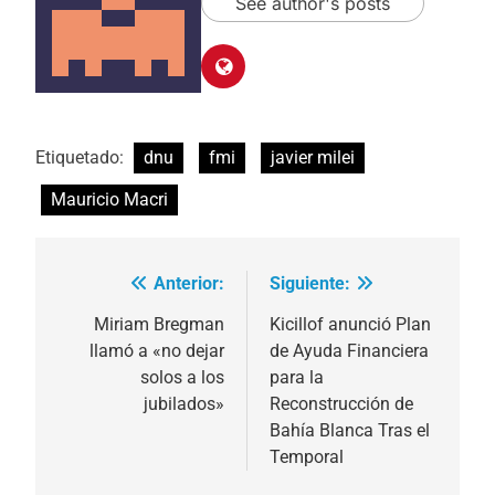
See author's posts
Etiquetado:
dnu
fmi
javier milei
Mauricio Macri
Anterior:
Siguiente:
Navegación
de
Miriam Bregman
Kicillof anunció Plan
llamó a «no dejar
de Ayuda Financiera
entradas
solos a los
para la
jubilados»
Reconstrucción de
Bahía Blanca Tras el
Temporal