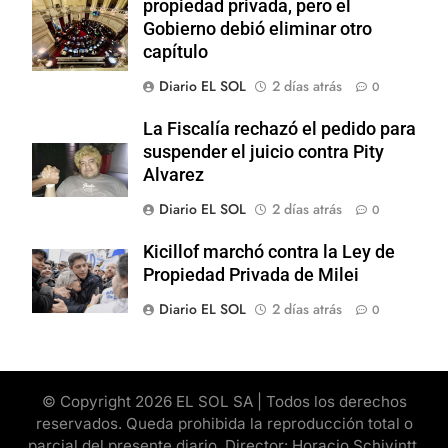
propiedad privada, pero el
Gobierno debió eliminar otro
capítulo
Diario EL SOL
2 días atrás
0
La Fiscalía rechazó el pedido para
suspender el juicio contra Pity
Alvarez
Diario EL SOL
2 días atrás
0
Kicillof marchó contra la Ley de
Propiedad Privada de Milei
Diario EL SOL
2 días atrás
0
© Copyright 2026 EL SOL SA | Todos los derechos
reservados. Queda prohibida la reproducción total o
parcial del presente diario. Director: Horacio Schivintt.