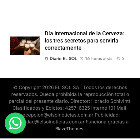
Día Internacional de la Cerveza:
los tres secretos para servirla
correctamente
Diario EL SOL
16 horas atrás
0
© Copyright 2026 EL SOL SA | Todos los derechos
reservados. Queda prohibida la reproducción total o
parcial del presente diario. Director: Horacio Schivintt.
Clasificados y Edictos: 4257-6325 Interno 101 Mail:
recepcion@elsolnoticias.com.ar Publicidad:
publicidad@elsolnoticias.com.ar Funciona gracias a
.
BlazeThemes