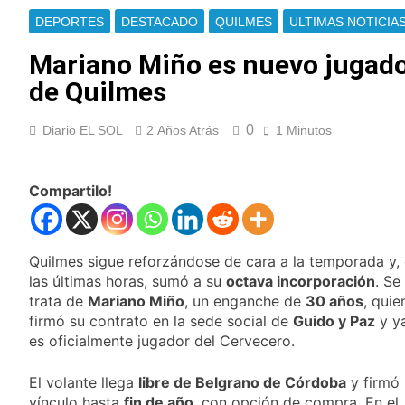
cayeron las acciones
Jorge Macri condenó
en Wall Street y el
DEPORTES
DESTACADO
QUILMES
ULTIMAS NOTICIA
los disturbios frente
riesgo país quedó al
al Congreso y
6 Horas Atrás
borde de los 450
Mariano Miño es nuevo jugad
calificó a los
Día Internacional de
puntos
responsables como
de Quilmes
la Cerveza: los tres
«delincuentes
secretos para
7 Horas Atrás
anarquistas»
servirla
0
Diario EL SOL
2 Años Atrás
1 Minutos
El frío polar se
correctamente
instala en Buenos
Aires: mejora el
7 Horas Atrás
tiempo y llegan las
Compartilo!
El Senado aprobó la
temperaturas más
ley de propiedad
bajas de la semana
privada, pero el
7 Horas Atrás
Gobierno debió
Incidentes frente al
Quilmes sigue reforzándose de cara a la temporada y,
eliminar otro capítulo
Congreso durante la
las últimas horas, sumó a su
octava incorporación
. Se
protesta contra la
19 Horas Atrás
trata de
Mariano Miño
, un enganche de
30 años
, quie
Ley de Propiedad
La Fiscalía rechazó el
firmó su contrato en la sede social de
Privada: hubo
Guido y Paz
y y
pedido para
detenidos y
es oficialmente jugador del Cervecero.
suspender el juicio
19 Horas Atrás
enfrentamientos
contra Pity Alvarez
67 barrios full LED en
El volante llega
libre de Belgrano de Córdoba
y firmó
Florencio Varela
vínculo hasta
fin de año
, con opción de compra. En el