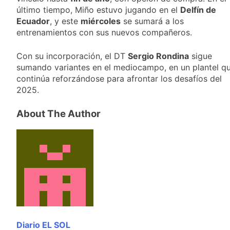
20 Horas Atrás
último tiempo, Miño estuvo jugando en el
Delfín de
El temporal se
Ecuador
, y este
miércoles
se sumará a los
despide del AMBA:
entrenamientos con sus nuevos compañeros.
cuándo dejará de
20 Horas Atrás
llover y llega una ola
Kicillof marchó
de frío con mínimas
Con su incorporación, el DT
Sergio Rondina
sigue
contra la Ley de
cercanas a 1°C
sumando variantes en el mediocampo, en un plantel q
Propiedad Privada de
21 Horas Atrás
Milei
continúa reforzándose para afrontar los desafíos del
Renunció el
2025.
subsecretario de
Seguridad de
22 Horas Atrás
Quilmes, Hernán
About The Author
Candela Arizaga
Ocampo, tras la
confirmó que tuvo un
difusión de chats
«brote psicótico» por
22 Horas Atrás
privados
consumo con
La Libertad Avanza
Facundo Moyano
consiguió la mayoría
y rechazó el pedido
22 Horas Atrás
del peronismo de
Masiva movilización
girar el proyecto a
al Congreso contra el
comisión
proyecto oficial de
23 Horas Atrás
Ley de Propiedad
La Diócesis de
Privada
Diario EL SOL
Quilmes celebra la