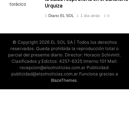
Urquiza
Diario EL SOL
1 día atrás
0
© Copyright 2026 EL SOL SA | Todos los derechos
reservados. Queda prohibida la reproducción total o
parcial del presente diario. Director: Horacio Schivintt.
Clasificados y Edictos: 4257-6325 Interno 101 Mail:
recepcion@elsolnoticias.com.ar Publicidad:
publicidad@elsolnoticias.com.ar Funciona gracias a
.
BlazeThemes