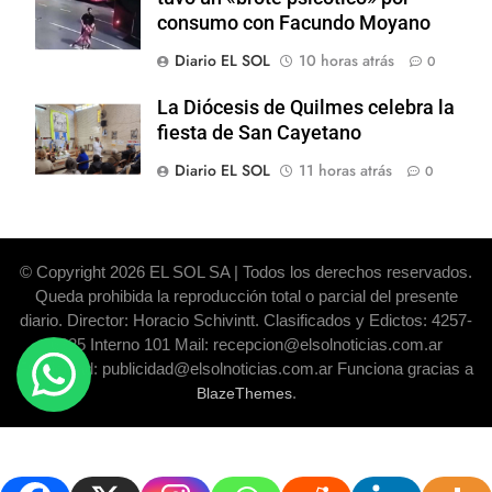
consumo con Facundo Moyano
Diario EL SOL
10 horas atrás
0
La Diócesis de Quilmes celebra la
fiesta de San Cayetano
Diario EL SOL
11 horas atrás
0
© Copyright 2026 EL SOL SA | Todos los derechos reservados.
Queda prohibida la reproducción total o parcial del presente
diario. Director: Horacio Schivintt. Clasificados y Edictos: 4257-
6325 Interno 101 Mail: recepcion@elsolnoticias.com.ar
Publicidad: publicidad@elsolnoticias.com.ar Funciona gracias a
.
BlazeThemes